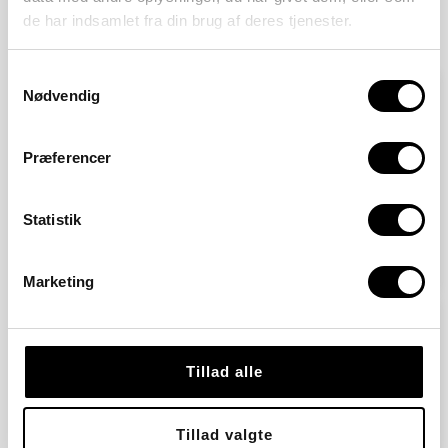
de har indsamlet fra din brug af deres tjenester.
Andre kigger også på
Samtykkevalg
Nødvendig
Kollegiet på Frederiksberg
​Vi bor på Kong Georgs Vej 65 på Frederiksberg,
Præferencer
tæt på offentlige transportmuligheder, byliv og
kulturtilbud.
Statistik
Læs mere
Marketing
Kollegiet i Virum
Vi bor på Skovridergårdsvej 23-25 i Virum,
Tillad alle
Nordsjælland i en stor villa, omringet af grønt og
med masser af fred og ro.
Tillad valgte