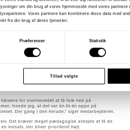
bolig.
oplysninger om din brug af vores hjemmeside med vores partnere i
de at få dem til at indgå i sociale aktiviteter, som
ysepartnere. Vores partnere kan kombinere disse data med andr
Men på kollegiet i Virum er det noget, fagpersonalet
et fra din brug af deres tjenester.
einøe siger:
 fordi de fleste tror, at de ikke kan finde ud af det.
ligheden har mange, sociale kompetencer,” siger hun og
Præferencer
Statistik
å en arbejdsplads. De skal ud og handle. Vi vil gerne
ller sammen med en ven eller kæreste. Så derfor er
Tillad valgte
Virum kom bag på en anonym ansat, der netop er startet
 hårdere for overhovedet at få folk ned på
men, troede jeg, at det var én-til-én oppe på
oplevet. Der gang i den herude,” siger medarbejderen.
g selv. Det kræver meget pædagogisk arbejde at få de
en indsats, der bliver prioriteret højt.