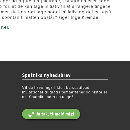
ager ud og fælder juletræer, i biografen eller noget
or, at de kan tage initiativ til at arrangere tingene
men de lærer at tage noget initiativ, og det er også
 spontan filmaften opstår,” siger Inge Kreinøe.
m
her.
Sputniks nyhedsbrev
Vil du have fagartikler, kursustilbud,
invitationer til gratis temaaftener og historier
om Sputniks børn og unge?
Ja tak, tilmeld mig!