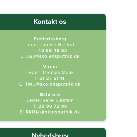
Kontakt os
Frederiksberg
Leder: Louise Gjelfort
T:
40 59 46 62
E:
LGJ@skolensputnik.dk
Virum
Leder: Thomas Munk
T:
61 27 61 11
​
E:
TMU@skolensputnik.dk
Østerbro
Leder: René Kürstein
T:
28 99 72 96
E:
RKU@skolensputnik.dk
Nyhedsbrev