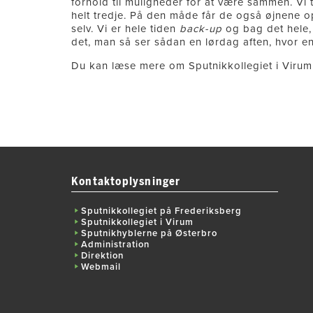
forhold til muligheder for at være sammen. Vi t
helt tredje. På den måde får de også øjnene op f
selv. Vi er hele tiden
back-up
og bag det hele, 
det, man så ser sådan en lørdag aften, hvor en
Du kan læse mere om Sputnikkollegiet i Viru
Kontaktoplysninger
Sputnikkollegiet på Frederiksberg
Sputnikkollegiet i Virum
Sputnikhyblerne på Østerbro
Administration
Direktion
Webmail