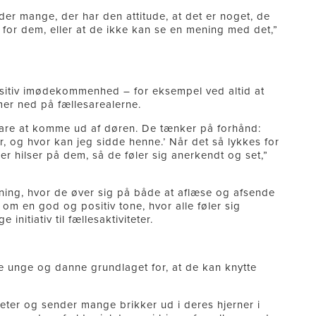
der mange, der har den attitude, at det er noget, de
et for dem, eller at de ikke kan se en mening med det,”
ositiv imødekommenhed – for eksempel ved altid at
r ned på fællesarealerne.
bare at komme ud af døren. De tænker på forhånd:
 og hvor kan jeg sidde henne.’ Når det så lykkes for
 hilser på dem, så de føler sig anerkendt og set,”
ning, hvor de øver sig på både at aflæse og afsende
om en god og positiv tone, hvor alle føler sig
initiativ til fællesaktiviteter.
 unge og danne grundlaget for, at de kan knytte
teter og sender mange brikker ud i deres hjerner i