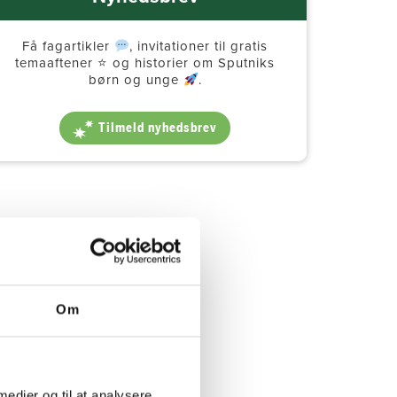
Få fagartikler
, invitationer til gratis
temaaftener ⭐️ og historier om Sputniks
børn og unge
.
Tilmeld nyhedsbrev
Om
 medier og til at analysere