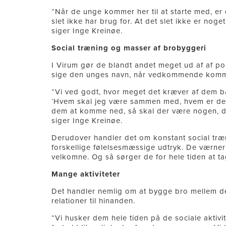
“Når de unge kommer her til at starte med, er 
slet ikke har brug for. At det slet ikke er nog
siger Inge Kreinøe.
Social træning og masser af brobyggeri
I Virum gør de blandt andet meget ud af af p
sige den unges navn, når vedkommende komme
“Vi ved godt, hvor meget det kræver af dem 
‘Hvem skal jeg være sammen med, hvem er der,
dem at komme ned, så skal der være nogen, der
siger Inge Kreinøe.
Derudover handler det om konstant social træ
forskellige følelsesmæssige udtryk. De værner 
velkomne. Og så sørger de for hele tiden at tage 
Mange aktiviteter
Det handler nemlig om at bygge bro mellem de
relationer til hinanden.
“Vi husker dem hele tiden på de sociale aktivi