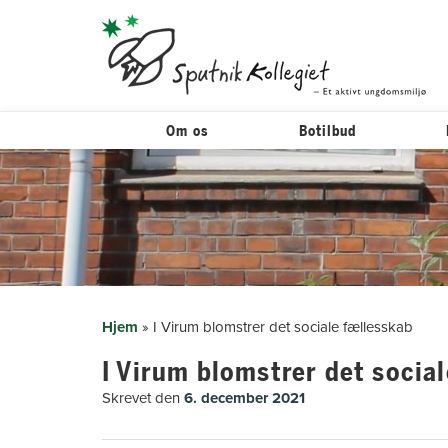
Om os
Botilbud
Hop
til
indholdet
Hjem
»
I Virum blomstrer det sociale fællesskab
I Virum blomstrer det socia
Skrevet den
6. december 2021