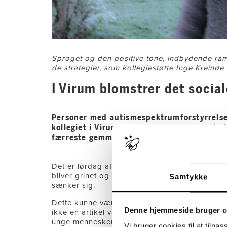
Sproget og den positive tone, indbydende ramme
de strategier, som kollegiestøtte Inge Kreinøe 
I Virum blomstrer det socia
Personer med autismespektrumforstyrrelser 
kollegiet i Virum har de haft succes med 
færreste gemmer sig bag en lukket dør.
Det er lørdag aften på Sputnikkollegiet i Viru
bliver grinet og snakket. Debatten går på, hvilk
Samtykke
sænker sig.
Dette kunne være en scene fra et helt almindel
Denne hjemmeside bruger c
ikke en artikel værdig. Men kollegiet i Virum e
unge mennesker med autismespektrumforstyrrels
Vi bruger cookies til at tilpas