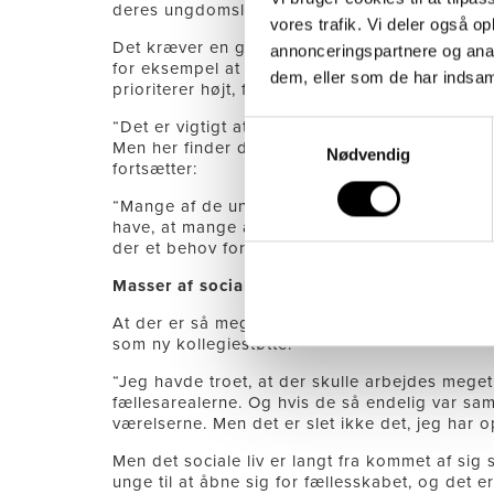
deres ungdomsliv, før de kan klare sig i egen 
vores trafik. Vi deler også 
Det kræver en god portion pædagogisk benarbej
annonceringspartnere og anal
for eksempel at se film sammen lørdag aften. 
dem, eller som de har indsaml
prioriterer højt, for som kollegiestøtte Inge Kr
“Det er vigtigt at træne de sociale færdigheder,
Samtykkevalg
Men her finder de hurtigt ud af, at de i virke
Nødvendig
fortsætter:
“Mange af de unge mennesker vi har, de skal p
have, at mange af dem kommer til at bo selv e
der et behov for, at de kan der her ting.”
Masser af socialt liv
At der er så meget socialt liv på kollegiet i 
som ny kollegiestøtte.
“Jeg havde troet, at der skulle arbejdes meget
fællesarealerne. Og hvis de så endelig var sam
værelserne. Men det er slet ikke det, jeg har 
Men det sociale liv er langt fra kommet af si
unge til at åbne sig for fællesskabet, og det er 