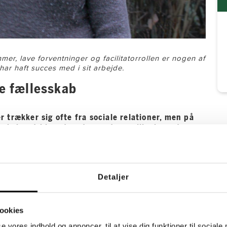
r, lave forventninger og facilitatorrollen er nogen af
har haft succes med i sit arbejde.
le fællesskab
trækker sig ofte fra sociale relationer, men på
at skabe et blomstrende ungdomsmiljø, hvor de
m. En gruppe unge har samlet sig i fællesrummet. Der
en film de skal se. Til sidst bliver de enige, og roen
Detaljer
igt kollegium, og så ville det være hverdagskost og
ookies
r ikke et helt almindeligt kollegium. Her bor godt 20
er, som har brug for særlig støtte i en periode af
se vores indhold og annoncer, til at vise dig funktioner til sociale