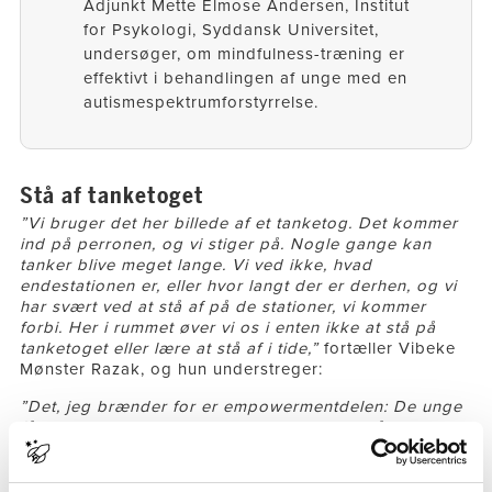
Adjunkt Mette Elmose Andersen, Institut
for Psykologi, Syddansk Universitet,
undersøger, om mindfulness-træning er
effektivt i behandlingen af unge med en
autismespektrumforstyrrelse.​
Stå af tanketoget
”Vi bruger det her billede af et tanketog. Det kommer
ind på perronen, og vi stiger på. Nogle gange kan
tanker blive meget lange. Vi ved ikke, hvad
endestationen er, eller hvor langt der er derhen, og vi
har svært ved at stå af på de stationer, vi kommer
forbi. Her i rummet øver vi os i enten ikke at stå på
tanketoget eller lære at stå af i tide,”
fortæller Vibeke
Mønster Razak, og hun understreger:
”Det, jeg brænder for er empowermentdelen: De unge
får nogle redskaber til sig selv, som de også kan
bruge, når de ikke lige er her med mig.”
Og netop den del har Martin Christiansen taget med