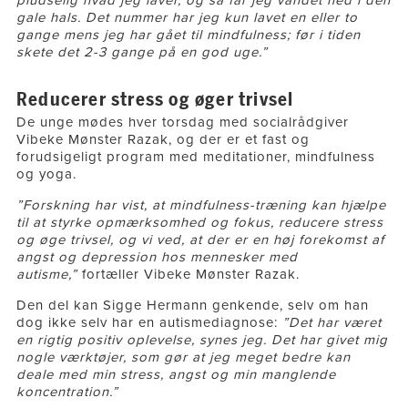
pludselig hvad jeg laver, og så får jeg vandet ned i den
gale hals. Det nummer har jeg kun lavet en eller to
gange mens jeg har gået til mindfulness; før i tiden
skete det 2-3 gange på en god uge.”
Reducerer stress og øger trivsel
De unge mødes hver torsdag med socialrådgiver
Vibeke Mønster Razak, og der er et fast og
forudsigeligt program med meditationer, mindfulness
og yoga.
”Forskning har vist, at mindfulness-træning kan hjælpe
til at styrke opmærksomhed og fokus, reducere stress
og øge trivsel, og vi ved, at der er en høj forekomst af
angst og depression hos mennesker med
autisme,”
fortæller Vibeke Mønster Razak.
Den del kan Sigge Hermann genkende, selv om han
dog ikke selv har en autismediagnose:
”Det har været
en rigtig positiv oplevelse, synes jeg. Det har givet mig
nogle værktøjer, som gør at jeg meget bedre kan
deale med min stress, angst og min manglende
koncentration.”