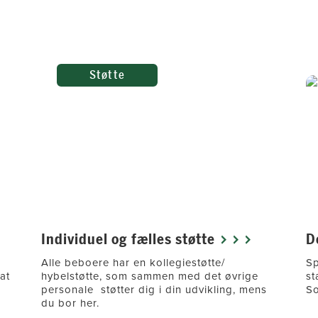
Støtte
Individuel og fælles støtte
D
Alle beboere har en kollegiestøtte/
Sp
at
hybelstøtte, som sammen med det øvrige
st
personale støtter dig i din udvikling, mens
So
du bor her.