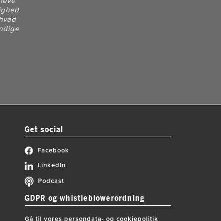
 leve
lighed
 hvad
ændige
Get social
Facebook
LinkedIn
Podcast
GDPR og whistleblowerordning
Gå til vores persondata- og cookiepolitik