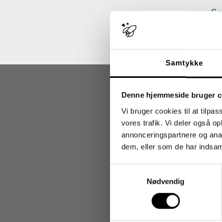
Sp
Samtykke
Denne hjemmeside bruger c
Vi bruger cookies til at tilpas
vores trafik. Vi deler også 
Vi 
annonceringspartnere og anal
dem, eller som de har indsaml
Samtykkevalg
Nødvendig