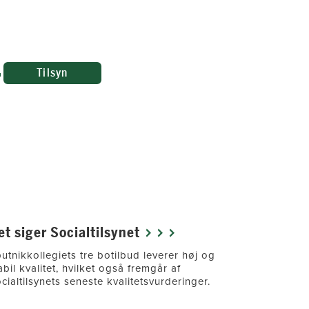
Tilsyn
Om vore
et siger Socialtilsynet
Botilbud 
autisme
utnikkollegiets tre botilbud leverer høj og
abil kvalitet, hvilket også fremgår af
§ 107 botilb
cialtilsynets seneste kvalitetsvurderinger.
med autisme.
Østerbro og 