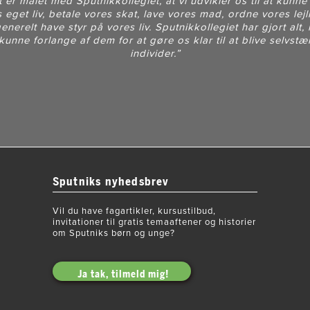
 er målet med Sputnikkollegiet, at vi udvikler os til at kunne
 eget liv, betale vores skat, lave vores mad, ordne vores lej
enerelt have styr på vores liv. Sputnikkollegiet har gjort alt,
unne forlange af dem for at gøre os klar til at blive selvst
individer.”
Sputniks nyhedsbrev
Vil du have fagartikler, kursustilbud,
invitationer til gratis temaaftener og historier
om Sputniks børn og unge?
Ja tak, tilmeld mig!