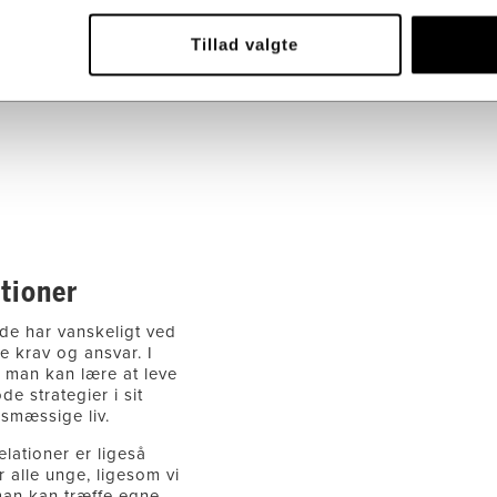
Tillad valgte
tioner
de har vanskeligt ved
e krav og ansvar. I
n man kan lære at leve
e strategier i sit
smæssige liv.
elationer er ligeså
 alle unge, ligesom vi
an kan træffe egne,