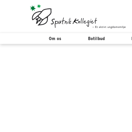
Om os
Botilbud
Hop
til
indholdet