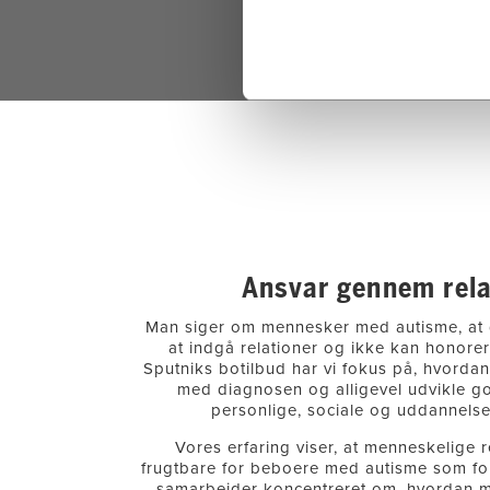
Ansvar gennem rela
Man siger om mennesker med autisme, at 
at indgå relationer og ikke kan honorer
Sputniks botilbud har vi fokus på, hvorda
med diagnosen og alligevel udvikle god
personlige, sociale og uddannelse
Vores erfaring viser, at menneskelige r
frugtbare for beboere med autisme som for
samarbejder koncentreret om, hvordan m