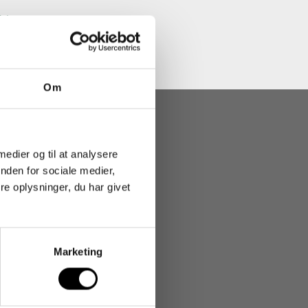
n >
Om
 medier og til at analysere
nden for sociale medier,
gter
e oplysninger, du har givet
dige
rg
Marketing
gen)