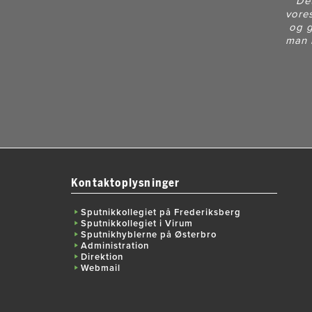
“Det
vores
og g
man k
Kontaktoplysninger
Sputnikkollegiet på Frederiksberg
Sputnikkollegiet i Virum
Sputnikhyblerne på Østerbro
Administration
Direktion
Webmail