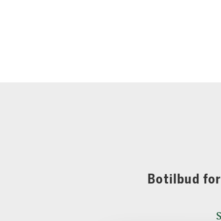
Botilbud fo
S