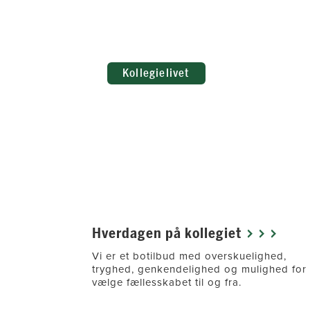
Kollegielivet
25
Hverdagen på kollegiet
gave af
Vi er et botilbud med overskuelighed,
erer vi
tryghed, genkendelighed og mulighed for 
statistikker
vælge fællesskabet til og fra.
år på