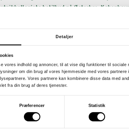
utnikkollegiets botilbud på Østerbro, Københav
Detaljer
ookies
Det siger beboerne selv
se vores indhold og annoncer, til at vise dig funktioner til sociale
oplysninger om din brug af vores hjemmeside med vores partnere i
har spurgt en gruppe beboere på vores botilbud, hvad de væ
ysepartnere. Vores partnere kan kombinere disse data med andr
højest hos personalet. Her er deres top fem:
et fra din brug af deres tjenester.
At pædagogerne forstår de unge, at de lytter og er tålmo
At personalet på botilbuddet skaber tryghed og omso
Præferencer
Statistik
At personalet respekterer de unge
At personalet er glade og positive
At pædagogerne står til rådighed (guide/støtte i hverda