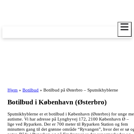
Hop
til
indholdet
Hjem
»
Botilbud
»
Botilbud på Østerbro – Sputnikhyblerne
Botilbud i København (Østerbro)
​Sputnikhyblerne er et botilbud i København (Østerbro) for unge m
autisme. Vi har adresse på Lyngbyvej 172, 2100 København Ø –
lige ved Ryparken. Der er 700 meter til Ryparken Station og fem
minutters gang til det grønne område “Ryvangen”, hvor der er sø o