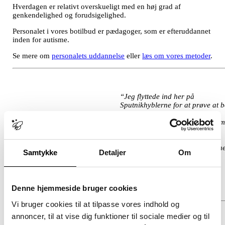
Hverdagen er relativt overskueligt med en høj grad af
genkendelighed og forudsigelighed.
Personalet i vores botilbud er pædagoger, som er efteruddannet
inden for autisme.
Se mere om
personalets uddannelse
eller
læs om vores metoder
.
“Jeg flyttede ind her på
Sputnikhyblerne for at prøve at 
selvstændigt. Jeg føler, at jeg er
blevet mere selvstændig. (…) So
helhed, synes jeg, alt er fedt på
Hyblerne. Men det fedeste er, at
jeg har bygget en masse relation
Samtykke
Detaljer
Om
op.”
– Carl August, bor på Sputnikhyblerne Østerbro
Denne hjemmeside bruger cookies
Vi bruger cookies til at tilpasse vores indhold og
annoncer, til at vise dig funktioner til sociale medier og til