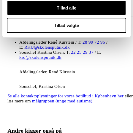
Tillad alle
Kontakt Sputniks botilbud på Østerbro,
Tillad valgte
København
Afdelingsleder René Kürstein / T:
28 99 72 96
/
E:
RKU@skolensputnik.dk
Souschef Kristina Olsen, T:
22 25 29 37
/ E: ​
kro@skolensputnik.dk
Afdelingsleder, René Kürstein
Souschef, Kristina Olsen
Se alle kontaktoplysninger for vores botilbud i København her
eller
læs mere om
målgruppen (unge med autisme)
. ​
Andre kigger også på