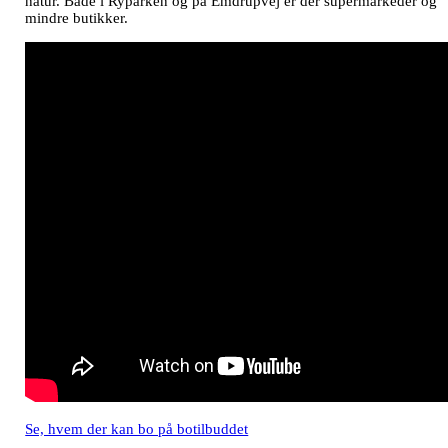
natur. Både i Ryparken og på Emdrupvej er der supermarkeder og
mindre butikker.
Se, hvem der kan bo på botilbuddet