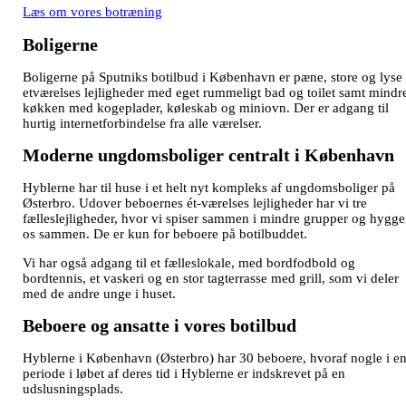
Læs om vores botræning
Boligerne
Boligerne på Sputniks botilbud i København er pæne, store og lyse
etværelses lejligheder med eget rummeligt bad og toilet samt mindr
køkken med kogeplader, køleskab og miniovn. Der er adgang til
hurtig internetforbindelse fra alle værelser.​
Moderne ungdomsboliger centralt i København
Hyblerne har til huse i et helt nyt kompleks af ungdomsboliger på
Østerbro. Udover beboernes ét-værelses lejligheder har vi tre
fælleslejligheder, hvor vi spiser sammen i mindre grupper og hygge
os sammen. De er kun for beboere på botilbuddet.
Vi har også adgang til et fælleslokale, med bordfodbold og
bordtennis, et vaskeri og en stor tagterrasse med grill, som vi deler
med de andre unge i huset.
Beboere og ansatte i vores botilbud
Hyblerne i København (Østerbro) har 30 beboere, hvoraf nogle i e
periode i løbet af deres tid i Hyblerne er indskrevet på en
udslusningsplads.