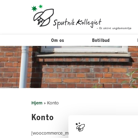
Om os
Botilbud
Hop
til
indholdet
Hjem
»
Konto
Konto
[woocommerce_my_account]