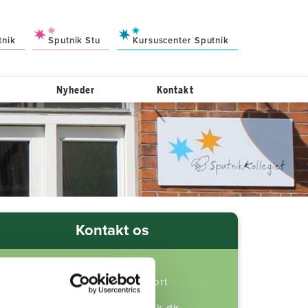
tnik
Sputnik Stu
Kursuscenter Sputnik
Nyheder
Kontakt
Kontakt os
Frederiksberg
Leder: Louise Gjelfort
T:
40 59 46 62
E:
LGJ@skolensputnik.dk