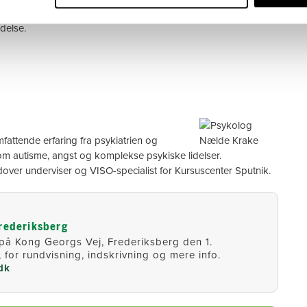
n rundvisning på kollegiet, som netop er ved at udvide med
delse.
attende erfaring fra psykiatrien og
n om autisme, angst og komplekse psykiske lidelser.
dover underviser og VISO-specialist for Kursuscenter Sputnik.
rederiksberg
på Kong Georgs Vej, Frederiksberg den 1.
, for rundvisning, indskrivning og mere info.
dk