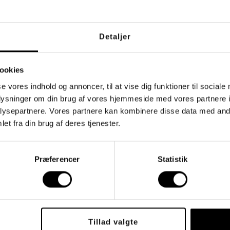
2000 Frederiksberg
Detaljer
ookies
se vores indhold og annoncer, til at vise dig funktioner til sociale
neringsredskaber til brug i samtaler med sårbare unge.
oplysninger om din brug af vores hjemmeside med vores partnere i
oplægget med konkrete brugbare redskaber, som kan
ysepartnere. Vores partnere kan kombinere disse data med andr
nge i sårbare og udsatte positioner.
et fra din brug af deres tjenester.
ladelse.
e færdigheder.
Præferencer
Statistik
rdan?
Tillad valgte
sberg d. 29. august kl. 16-18.30. Der vil undervejs være pause