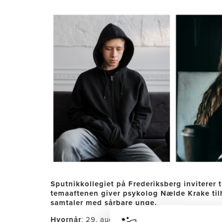
Sputnikkollegiet på Frederiksberg inviterer 
temaaftenen giver psykolog Nælde Krake tilh
samtaler med sårbare unge.
Hvornår
: 29. august kl. 16-18.30