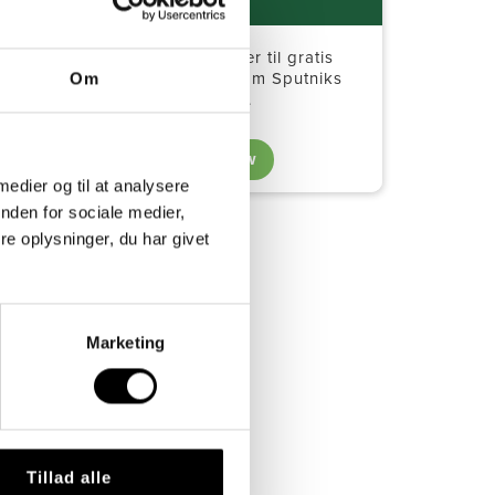
Få fagartikler
, invitationer til gratis
temaaftener ⭐️ og historier om Sputniks
Om
børn og unge
.
Tilmeld nyhedsbrev
 medier og til at analysere
nden for sociale medier,
e oplysninger, du har givet
Marketing
Tillad alle