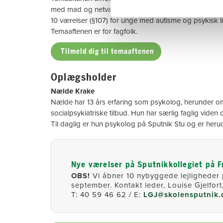
med mad og netværk. Hvis man har lyst, kan man få e
10 værelser (§107) for unge med autisme og psykisk li
Temaaftenen er for fagfolk.
Tilmeld dig til temaaftenen
Oplægsholder
Nælde Krake
Nælde har 13 års erfaring som psykolog, herunder omf
socialpsykiatriske tilbud. Hun har særlig faglig vide
Til daglig er hun psykolog på Sputnik Stu og er heru
Nye værelser på Sputnikkollegiet på F
OBS!
Vi åbner 10 nybyggede lejligheder 
september. Kontakt leder, Louise Gjelfort
T: 40 59 46 62 / E:
LGJ@skolensputnik.