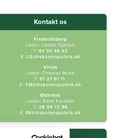
Kontakt os
Frederiksberg
Leder: Louise Gjelfort
T:
40 59 46 62
E:
LGJ@skolensputnik.dk
Virum
Leder: Thomas Munk
T:
61 27 61 11
​
E:
TMU@skolensputnik.dk
Østerbro
Leder: René Kürstein
T:
28 99 72 96
E:
RKU@skolensputnik.dk
Nyhedsbrev