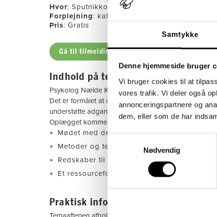
Hvor
: Sputnikkollegiet, Kong Georgs Vej 65, 
Forplejning
: kaffe, te og sandwich
Pris
: Gratis
Samtykke
Gå til tilmeldingen
Denne hjemmeside bruger c
Indhold på temaaften
Vi bruger cookies til at tilpas
Psykolog Nælde Krake vil præsentere sociale interve
vores trafik. Vi deler også 
Det er formålet at du som professionel kan gå fra 
annonceringspartnere og anal
understøtte adgangen til bæredygtige samtaler med u
dem, eller som de har indsaml
Oplægget kommer omkring:
Mødet med den unge: At skabe relationel til
Samtykkevalg
Metoder og teknikker til udvikling af social
Nødvendig
Redskaber til at møde ambivalens.
Et ressourcefokuseret blik – hvorfor og hvo
Praktisk info
Temaaftenen afholdes på Sputnikkollegiet på Frederik